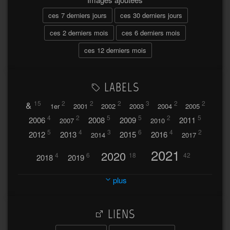
ces 7 derniers jours
ces 30 derniers jours
ces 2 derniers mois
ces 6 derniers mois
ces 12 derniers mois
LABELS
&
15
2
2
2
3
2
2
1er
2001
2002
2003
2004
2005
4
2
5
5
2
5
2006
2008
2009
2011
2007
2010
5
4
3
6
4
2
2012
2013
2015
2016
2014
2017
2021
2020
4
6
18
42
2018
2019
2023
2024
2022
plus
30
32
37
2025
2026
44
27
5
7
A
LIENS
A travers l'hublot
17
3