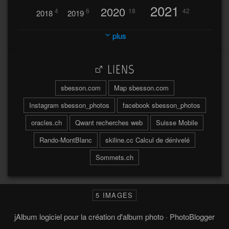
2021
2020
4
6
18
42
2018
2019
2023
2024
2022
plus
30
32
37
2025
2026
44
27
5
7
A
LIENS
A travers l'hublot
17
3
Abländschen
Açores
sbesson.com
Map sbesson.com
Açores 2004
Instagram sbesson_photos
facebook sbesson_photos
64
2
Adelboden
oracles.ch
Qwant recherches web
Suisse Mobile
6
Adonis
Rando-MontBlanc
skiline.cc Calcul de dénivelé
Afrique du Sud 2019
103
Sommets.ch
2
2
Aiguilles
Aiguilles de Baulmes
Agadir
Água
Albrunpass
2
26
Albert
5 IMAGES
Ainokura
Aires
Ait
Al
Aletsch
jAlbum logiciel pour la création d'album photo
·
PhotoBlogger
73
4
Alpes
Alinghi
Allmend