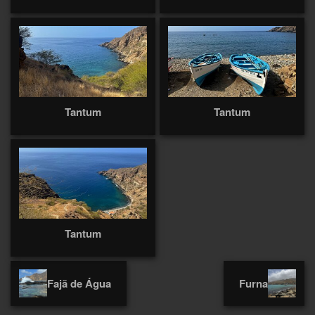
Tantum
Tantum
Tantum
Fajã de Água
Furna