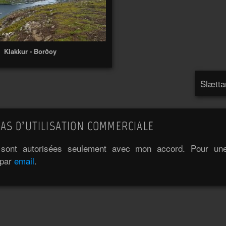
Klakkur - Borðoy
Slætta
AS D’UTILISATION COMMERCIALE
e sont autorisées seulement avec mon accord. Pour une 
 par
email
.