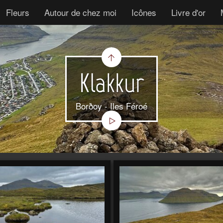
Fleurs
Autour de chez moi
Icônes
Livre d'or
Klakkur
Borðoy - Iles Féroé