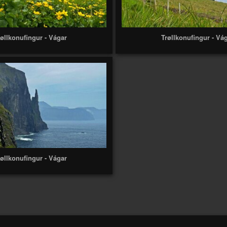
røllkonufingur - Vágar
Trøllkonufingur - Vá
røllkonufingur - Vágar