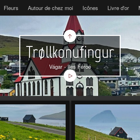
Fleurs
Autour de chez moi
Icônes
Livre d'or
Trøllkonufingur
Vágar - Iles Féroé