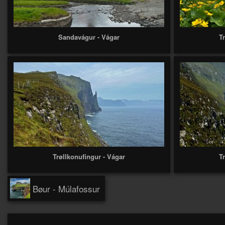
Sandavágur - Vágar
T
Trøllkonufingur - Vágar
T
Bøur - Múlafossur