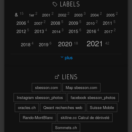
LABELS
&
15
2
2
2
3
2
2
1er
2001
2002
2003
2004
2005
4
2
5
5
2
5
2006
2008
2009
2011
2007
2010
5
4
3
6
4
2
2012
2013
2015
2016
2014
2017
2021
2020
4
6
18
42
2018
2019
2023
2024
2022
plus
30
32
37
2025
2026
44
27
5
7
A
LIENS
A travers l'hublot
17
3
Abländschen
Açores
sbesson.com
Map sbesson.com
Açores 2004
Instagram sbesson_photos
facebook sbesson_photos
64
2
Adelboden
oracles.ch
Qwant recherches web
Suisse Mobile
6
Adonis
Rando-MontBlanc
skiline.cc Calcul de dénivelé
Afrique du Sud 2019
103
Sommets.ch