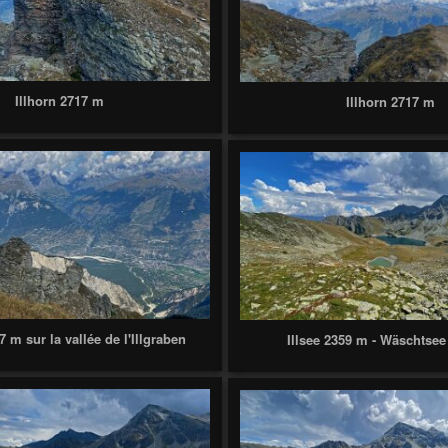
Illhorn 2717 m
Illhorn 2717 m
7 m sur la vallée de l'Illgraben
Illsee 2359 m - Wäschtse