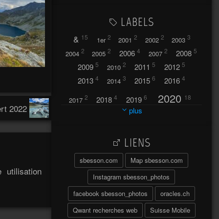
LABELS
&
15
2
2
2
3
1er
2001
2002
2003
2
2
4
2
5
2006
2008
2004
2005
2007
5
2
5
5
2009
2011
2012
2010
4
3
6
4
2013
2015
2016
2014
2020
2
4
6
18
2018
2019
2017
rt 2022
plus
2021
2022
42
30
LIENS
2023
2024
32
37
sbesson.com
Map sbesson.com
2025
2026
44
27
utilisation
5
7
A
Instagram sbesson_photos
A travers l'hublot
17
facebook sbesson_photos
oracles.ch
3
Abländschen
Açores
Qwant recherches web
Suisse Mobile