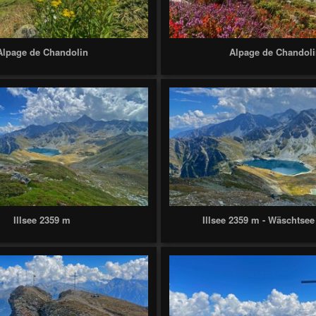
Alpage de Chandolin
Alpage de Chandol
Illsee 2359 m
Illsee 2359 m - Wäschtse