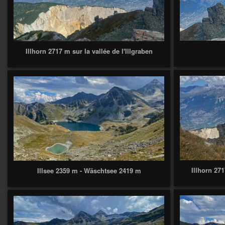
Illhorn 2717 m sur la vallée de l'Illgraben
Illhorn 271
Illsee 2359 m - Wäschtsee 2419 m