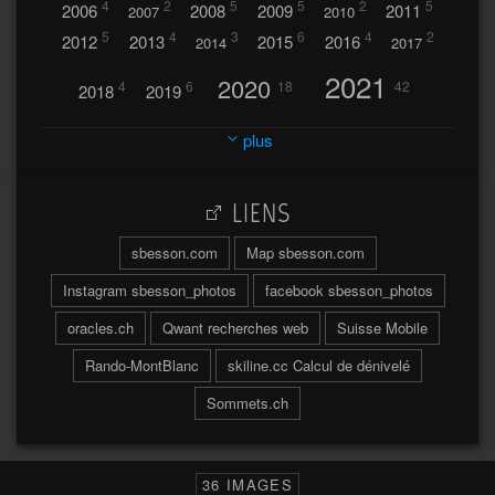
4
2
5
5
2
5
2006
2008
2009
2011
2007
2010
5
4
3
6
4
2
2012
2013
2015
2016
2014
2017
2021
2020
4
6
18
42
2018
2019
2023
2024
2022
plus
30
32
37
2025
2026
44
27
5
7
A
LIENS
A travers l'hublot
17
3
Abländschen
Açores
sbesson.com
Map sbesson.com
Açores 2004
Instagram sbesson_photos
facebook sbesson_photos
64
2
Adelboden
oracles.ch
Qwant recherches web
Suisse Mobile
6
Adonis
Rando-MontBlanc
skiline.cc Calcul de dénivelé
Afrique du Sud 2019
103
Sommets.ch
2
2
Aiguilles
Aiguilles de Baulmes
Agadir
Água
Albrunpass
2
26
Albert
36 IMAGES
Ainokura
Aires
Ait
Al