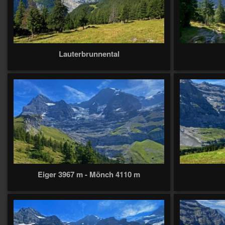
Lauterbrunnental
Eiger 3967 m - Mönch 4110 m