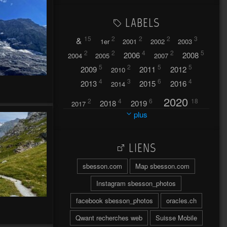
LABELS
&
15
2
2
2
3
1er
2001
2002
2003
2
2
4
2
5
2006
2008
2004
2005
2007
5
2
5
5
2009
2011
2012
2010
4
3
6
4
2013
2015
2016
2014
m
2020
2
4
6
18
2018
2019
2017
plus
2021
2022
42
30
LIENS
2023
2024
32
37
sbesson.com
Map sbesson.com
2025
2026
44
27
5
7
A
Instagram sbesson_photos
A travers l'hublot
17
facebook sbesson_photos
oracles.ch
3
Abländschen
Açores
Qwant recherches web
Suisse Mobile