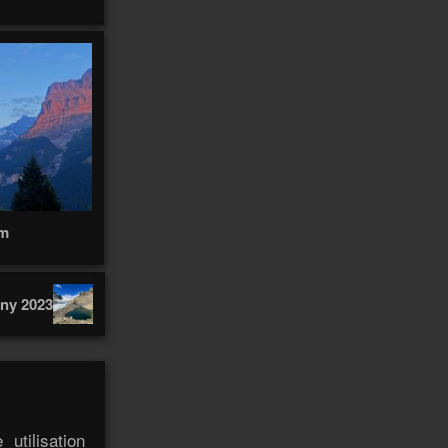
2
2
Anterne
Anti
Antananarivo
Antofagasta
Antonio
Anzeindaz
Anzère
Appenzell
97
Appenzell 2021
147
4
Ardèche
Arbatax
Arboretum
Ardèche 2011
14
Arenal
Arenas
 m
Arolla
31
5
Äscher
Arequipa
Arica
2
2
5
Atlas
Atacama
Athabasca
Ascona
ny 2023
2
Autour
Audannes
Austvagøya
Autannes
Autour de chez
moi
170
utilisation
Autour de chez-moi
10
3
Avants