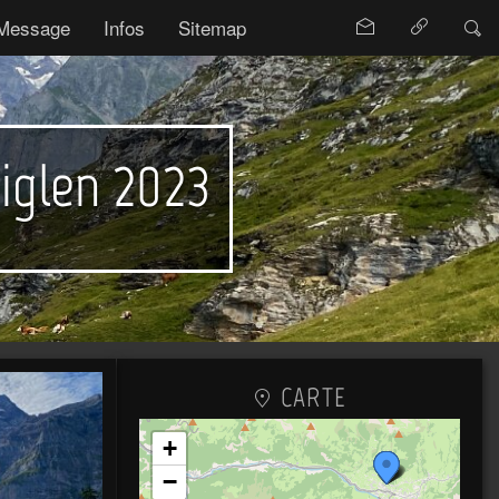
Message
Infos
Sitemap
iglen 2023
CARTE
+
−