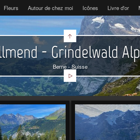
Fleurs
Autour de chez moi
Icônes
Livre d'or
lmend - Grindelwald Alp
Berne - Suisse