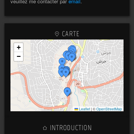
veuillez me contacter par
email
.
CARTE
+
−
Leaflet
|
©
OpenStreetMap
INTRODUCTION