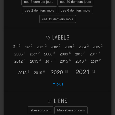
ces 7 derniers jours
ces 30 derniers jours
ces 2 derniers mois
ces 6 derniers mois
ces 12 derniers mois
LABELS
&
15
2
2
2
3
2
2
1er
2001
2002
2003
2004
2005
4
2
5
5
2
5
2006
2008
2009
2011
2007
2010
5
4
3
6
4
2
2012
2013
2015
2016
2014
2017
2021
2020
4
6
18
42
2018
2019
2023
2024
2022
plus
30
32
37
2025
2026
44
27
5
7
A
LIENS
A travers l'hublot
17
3
Abländschen
Açores
sbesson.com
Map sbesson.com