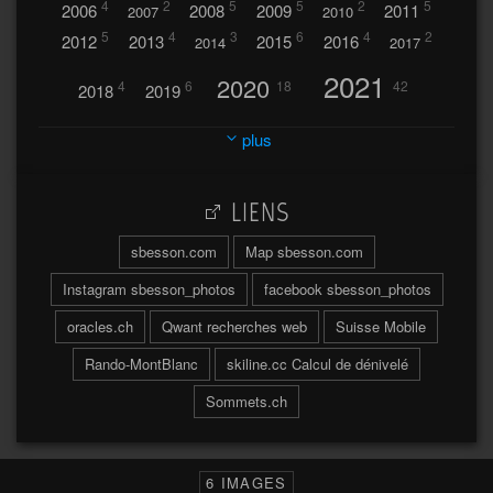
4
2
5
5
2
5
2006
2008
2009
2011
2007
2010
5
4
3
6
4
2
2012
2013
2015
2016
2014
2017
2021
2020
4
6
18
42
2018
2019
2023
2024
2022
plus
30
32
37
2025
2026
44
27
5
7
A
LIENS
A travers l'hublot
17
3
Abländschen
Açores
sbesson.com
Map sbesson.com
Açores 2004
Instagram sbesson_photos
facebook sbesson_photos
64
2
Adelboden
oracles.ch
Qwant recherches web
Suisse Mobile
6
Adonis
Rando-MontBlanc
skiline.cc Calcul de dénivelé
Afrique du Sud 2019
103
Sommets.ch
2
2
Aiguilles
Aiguilles de Baulmes
Agadir
Água
Albrunpass
2
26
Albert
6 IMAGES
Ainokura
Aires
Ait
Al