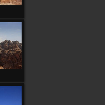
Axalp
19
Awaʻawapuhi
Azul
Bà
Badia
Bahariya
Bahia
balade
1418
Balade 2003
9
Balade 2020
12
Balade 2024
51
Balavaux
2
Banff
8
Bali
Balme
Bandar
Banos
Barme
16
Baquedano
Barlovento
2
bâteau
10
Bauen
15
Barranco
2
Baulmes
Bavon
Bavone
Bay
Belalp
Beatenberg
21
33
Belle
Bellevue
Bellwald
Belvédère
Ben
2
Bernard
Benchijigua
Bérard