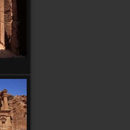
2
2
Anterne
Anti
Antananarivo
Antofagasta
Antonio
Anzeindaz
Anzère
Appenzell
97
Appenzell 2021
147
4
Ardèche
Arbatax
Arboretum
Ardèche 2011
14
Arenal
Arenas
Arolla
31
5
Äscher
Arequipa
Arica
2
2
5
Atlas
Atacama
Athabasca
Ascona
2
Autour
Audannes
Austvagøya
Autannes
Autour de chez
moi
170
Autour de chez-moi
10
3
Avants