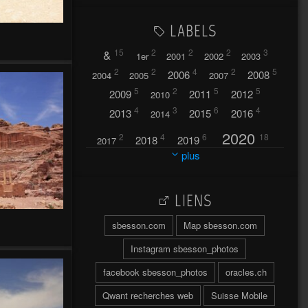
LABELS
&
15
2
2
2
3
1er
2001
2002
2003
2
2
4
2
5
2006
2008
2004
2005
2007
5
2
5
5
2009
2011
2012
2010
4
3
6
4
2013
2015
2016
2014
2020
2
4
6
18
2018
2019
2017
plus
2021
2022
42
30
LIENS
2023
2024
32
37
sbesson.com
Map sbesson.com
2025
2026
44
27
5
7
A
Instagram sbesson_photos
A travers l'hublot
17
facebook sbesson_photos
oracles.ch
3
Abländschen
Açores
Qwant recherches web
Suisse Mobile