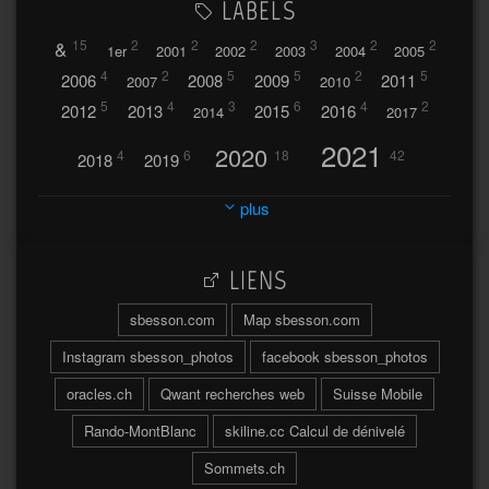
LABELS
&
15
2
2
2
3
2
2
1er
2001
2002
2003
2004
2005
4
2
5
5
2
5
2006
2008
2009
2011
2007
2010
5
4
3
6
4
2
2012
2013
2015
2016
2014
2017
2021
2020
4
6
18
42
2018
2019
2023
2024
2022
plus
30
32
37
2025
2026
44
27
5
7
A
LIENS
A travers l'hublot
17
3
Abländschen
Açores
sbesson.com
Map sbesson.com
Açores 2004
Instagram sbesson_photos
facebook sbesson_photos
64
2
Adelboden
oracles.ch
Qwant recherches web
Suisse Mobile
6
Adonis
Rando-MontBlanc
skiline.cc Calcul de dénivelé
Afrique du Sud 2019
103
Sommets.ch