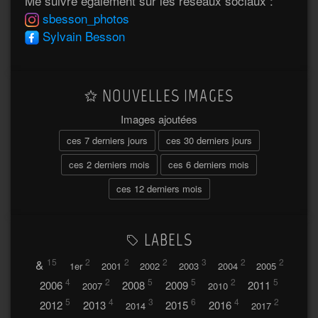
Me suivre également sur les réseaux sociaux :
sbesson_photos
Sylvain Besson
NOUVELLES IMAGES
Images ajoutées
ces 7 derniers jours
ces 30 derniers jours
ces 2 derniers mois
ces 6 derniers mois
ces 12 derniers mois
LABELS
&
15
2
2
2
3
2
2
1er
2001
2002
2003
2004
2005
4
2
5
5
2
5
2006
2008
2009
2011
2007
2010
5
4
3
6
4
2
2012
2013
2015
2016
2014
2017