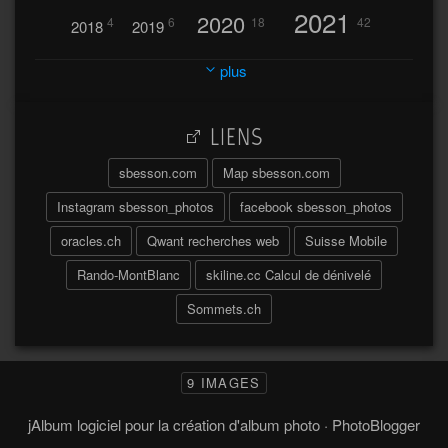
2021
2020
4
6
18
42
2018
2019
2023
2024
2022
plus
30
32
37
2025
2026
44
27
5
7
A
LIENS
A travers l'hublot
17
3
Abländschen
Açores
sbesson.com
Map sbesson.com
Açores 2004
Instagram sbesson_photos
facebook sbesson_photos
64
2
Adelboden
oracles.ch
Qwant recherches web
Suisse Mobile
6
Adonis
Rando-MontBlanc
skiline.cc Calcul de dénivelé
Afrique du Sud 2019
103
Sommets.ch
2
2
Aiguilles
Aiguilles de Baulmes
Agadir
Água
Albrunpass
2
26
Albert
9 IMAGES
Ainokura
Aires
Ait
Al
Aletsch
jAlbum logiciel pour la création d'album photo
·
PhotoBlogger
73
4
Alpes
Alinghi
Allmend