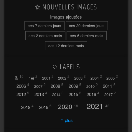
NOUVELLES IMAGES
Images ajoutées
ces 7 derniers jours
ces 30 derniers jours
ces 2 derniers mois
ces 6 derniers mois
ces 12 derniers mois
LABELS
&
15
2
2
2
3
2
2
1er
2001
2002
2003
2004
2005
4
2
5
5
2
5
2006
2008
2009
2011
2007
2010
5
4
3
6
4
2
2012
2013
2015
2016
2014
2017
2021
2020
4
6
18
42
2018
2019
2023
2024
2022
plus
30
32
37