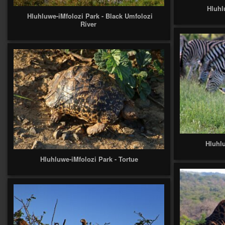
Hluhl
Hluhluwe-iMfolozi Park - Black Umfolozi
River
Hluhlu
Hluhluwe-iMfolozi Park - Tortue