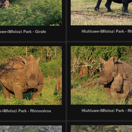
Hluhluwe-iMfolozi Park - R
uwe-iMfolozi Park - Girafe
Hluhluwe-iMfolozi Park - R
-iMfolozi Park - Rhinocéros