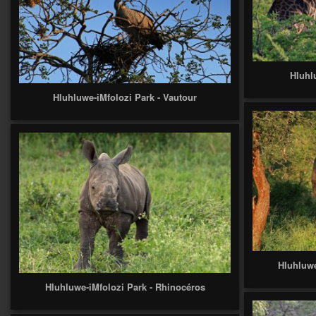
Hluhl
Hluhluwe-iMfolozi Park - Vautour
Hluhluwe
Hluhluwe-iMfolozi Park - Rhinocéros