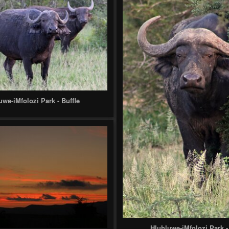
uwe-iMfolozi Park - Buffle
Hluhluwe-iMfolozi Park -