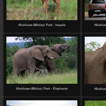
Hluhluwe-iMfolozi Park - Impala
Hluhluw
Hluhluwe-iMfolozi Park - Éléphants
Hluhluw