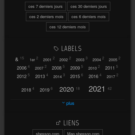
ces 7 derniers jours
ces 30 derniers jours
ces 2 derniers mois
ces 6 derniers mois
ces 12 derniers mois
LABELS
&
15
2
2
2
3
2
2
1er
2001
2002
2003
2004
2005
4
2
5
5
2
5
2006
2008
2009
2011
2007
2010
5
4
3
6
4
2
2012
2013
2015
2016
2014
2017
2021
2020
4
6
18
42
2018
2019
2023
2024
2022
plus
30
32
37
2025
2026
44
27
5
7
A
LIENS
A travers l'hublot
17
3
Abländschen
Açores
sbesson.com
Map sbesson.com