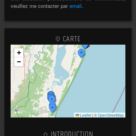
veuillez me contacter par
email
.
CARTE
+
−
Leaflet
|
©
OpenStreetMap
INTRODUCTION