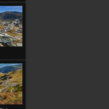
2
2
Anterne
Anti
Antananarivo
Antofagasta
Antonio
Anzeindaz
Anzère
Appenzell
97
Appenzell 2021
147
4
Ardèche
Arbatax
Arboretum
Ardèche 2011
14
Arenal
Arenas
Arolla
31
5
Äscher
Arequipa
Arica
2
2
5
Atlas
Atacama
Athabasca
Ascona
2
Autour
Audannes
Austvagøya
Autannes
Autour de chez
moi
170
Autour de chez-moi
10
3
Avants