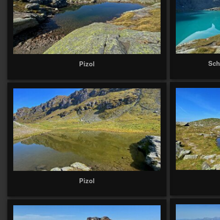
Sch
Pizol
Pizol