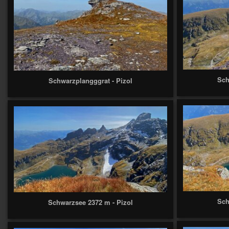
Sch
Schwarzplangggrat - Pizol
Sch
Schwarzsee 2372 m - Pizol