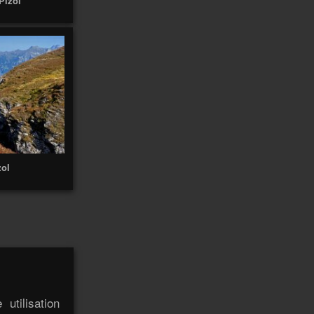
Pizol
Axalp
19
Awaʻawapuhi
Azul
Bà
Badia
Bahariya
Bahia
balade
1418
Balade 2003
9
Balade 2020
12
Balade 2024
51
Balavaux
2
Banff
8
Bali
zol
Balme
Bandar
Banos
Barme
16
Baquedano
Barlovento
2
bâteau
10
Bauen
15
Barranco
2
Baulmes
Bavon
Bavone
Bay
Belalp
Beatenberg
21
33
Belle
Bellevue
Bellwald
Belvédère
Ben
utilisation
2
Bernard
Benchijigua
Bérard