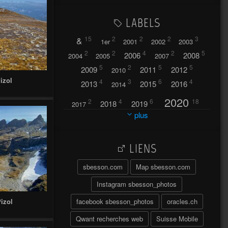
LABELS
&
15
2
2
2
3
1er
2001
2002
2003
2
2
4
2
5
2006
2008
2004
2005
2007
5
2
5
5
2009
2011
2012
2010
izol
4
3
6
4
2013
2015
2016
2014
2020
2
4
6
18
2018
2019
2017
plus
2021
2022
42
30
LIENS
2023
2024
32
37
sbesson.com
Map sbesson.com
2025
2026
44
27
5
7
A
Instagram sbesson_photos
A travers l'hublot
17
facebook sbesson_photos
oracles.ch
izol
3
Abländschen
Açores
Qwant recherches web
Suisse Mobile