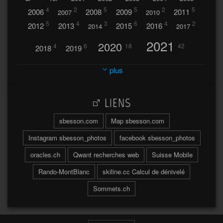
4
2
5
5
2
5
2006
2008
2009
2011
2007
2010
5
4
3
6
4
2
2012
2013
2015
2016
2014
2017
2021
2020
4
6
18
42
2018
2019
2023
2024
2022
plus
30
32
37
2025
2026
44
27
5
7
A
LIENS
A travers l'hublot
17
3
Abländschen
Açores
sbesson.com
Map sbesson.com
Açores 2004
Instagram sbesson_photos
facebook sbesson_photos
64
2
Adelboden
oracles.ch
Qwant recherches web
Suisse Mobile
6
Adonis
Rando-MontBlanc
skiline.cc Calcul de dénivelé
Afrique du Sud 2019
103
Sommets.ch
2
2
Aiguilles
Aiguilles de Baulmes
Agadir
Água
2
26