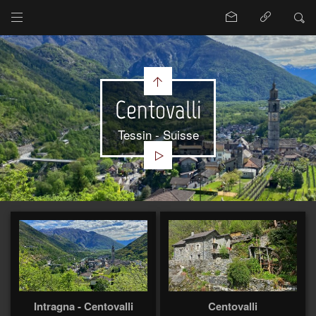
Centovalli
Tessin - Suisse
Intragna - Centovalli
Centovalli