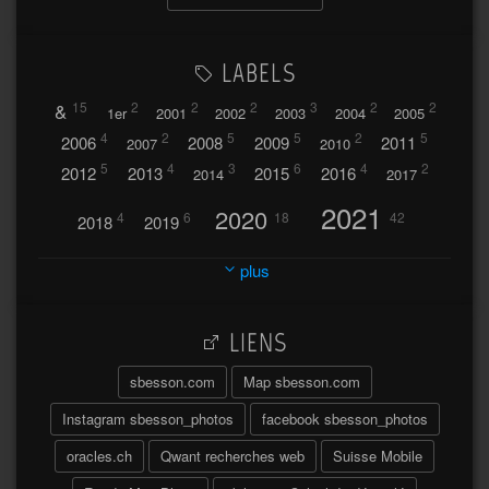
LABELS
&
15
2
2
2
3
2
2
1er
2001
2002
2003
2004
2005
4
2
5
5
2
5
2006
2008
2009
2011
2007
2010
5
4
3
6
4
2
2012
2013
2015
2016
2014
2017
2021
2020
4
6
18
42
2018
2019
2023
2024
2022
plus
30
32
37
2025
2026
44
27
5
7
A
LIENS
A travers l'hublot
17
3
Abländschen
Açores
sbesson.com
Map sbesson.com
Açores 2004
Instagram sbesson_photos
facebook sbesson_photos
64
2
Adelboden
oracles.ch
Qwant recherches web
Suisse Mobile
6
Adonis